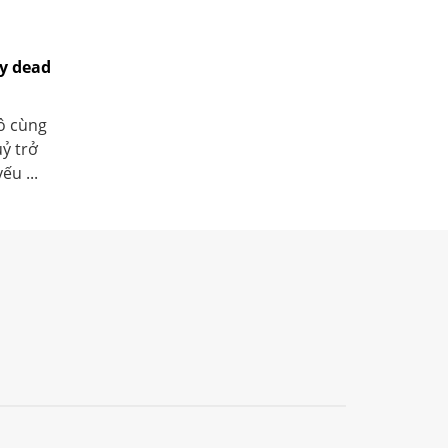
y dead
ô cùng
ỷ trở
u ...