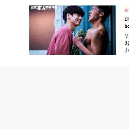
GI
C
b
M
đặ
th