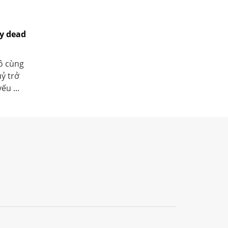
y dead
ô cùng
ỷ trở
u ...