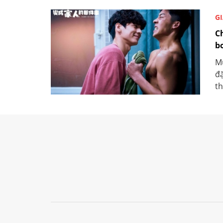
GI
C
b
M
đặ
th