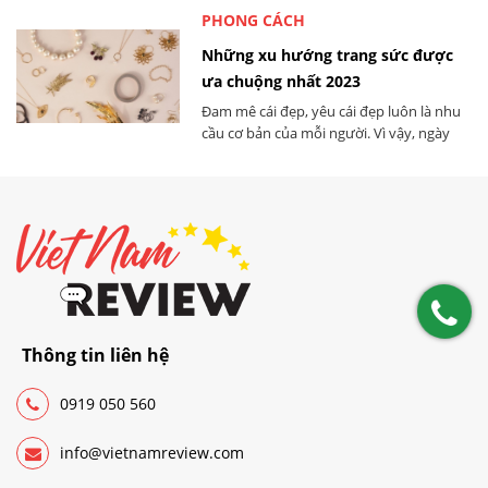
PHONG CÁCH
Những xu hướng trang sức được
ưa chuộng nhất 2023
Đam mê cái đẹp, yêu cái đẹp luôn là nhu
cầu cơ bản của mỗi người. Vì vậy, ngày
nay, người tiêu dùng có xu hướng thích
đầu tư vào các món đồ trang sức đa dạng
thể loại, mẫu mã, giá cả, chất liệu nhằm
nâng cao giá trị của bản thân. Những xu
hướng trang sức được ưa chuộng nhất
2023 sẽ dần được bật mí dưới đây.
Thông tin liên hệ
0919 050 560
info@vietnamreview.com