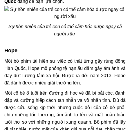
Quốc
đáng để bạn lựa chọn.
Sự hồn nhiên của trẻ con có thể cảm hóa được ngay cả
người xấu
Hope
Một bộ phim tái hiện sự việc có thật từng gây rúng động
Hàn Quốc, Hope mô phỏng tệ nạn ấu dâm gây ám ảnh và
day dứt lương tâm xã hội. Được ra đời năm 2013, Hope
đã dành được nhiều giải thưởng lớn.
Một cô bé 8 tuổi trên đường đi học về đã bị bắt cóc, đánh
đập và cưỡng hiếp cách tàn nhẫn và vô nhân tính. Dù đã
được cứu sống kịp thời nhưng cuộc đời của cô bé phải
chịu những tổn thương, ám ảnh to lớn và mất hoàn toàn
tuổi thơ so với những người xung quanh.
Bộ phim đã lấy
đi rất nhiều nước mắt của khán giả qua nỗi đau chân thực