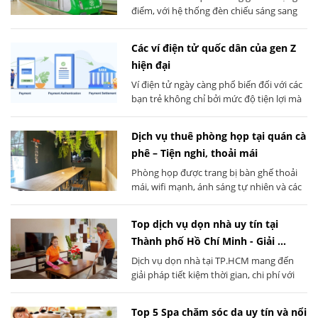
điểm, với hệ thống đèn chiếu sáng sang
trọng và đồng hồ điện tử hiện tại. Trải
qua trải nghiệm này, bạn sẽ thấy Cát Linh
Các ví điện tử quốc dân của gen Z
Hà Đông là một phần không thể thiếu
hiện đại
trong cuộc sống đô thị sôi động của Hà
Nội.
Ví điện tử ngày càng phổ biến đối với các
bạn trẻ không chỉ bởi mức độ tiện lợi mà
còn bởi vô vàn chương trình ưu đãi hấp
dẫn. Hãy cùng VietNam Review điểm qua
Dịch vụ thuê phòng họp tại quán cà
3 cái tên đang nắm giữ phần lớn thị
phê – Tiện nghi, thoải mái
trường ví điện tử quốc dân của gen Z hiện
nay nhé.
Phòng họp được trang bị bàn ghế thoải
mái, wifi mạnh, ánh sáng tự nhiên và các
thiết bị cần thiết như máy chiếu, bảng
viết hay bút lông. Nhân viên quán hỗ trợ
Top dịch vụ dọn nhà uy tín tại
setup phòng, chuẩn bị nước uống và đảm
Thành phố Hồ Chí Minh - Giải ...
bảo mọi thứ sẵn sàng trước khi buổi họp
bắt đầu. Không gian yên tĩnh, riêng tư
Dịch vụ dọn nhà tại TP.HCM mang đến
giúp nhóm tập trung tối đa vào nội dung
giải pháp tiết kiệm thời gian, chi phí với
công việc.
đội ngũ chuyên nghiệp. Phù hợp cho gia
đình, văn phòng và cả dọn nhà trọn gói
Top 5 Spa chăm sóc da uy tín và nổi
khi chuyển chỗ.