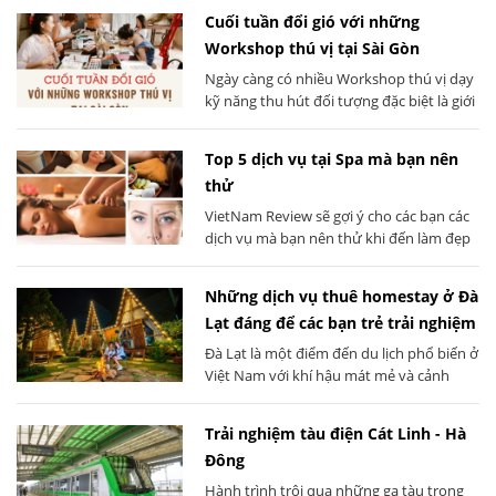
Cuối tuần đổi gió với những
Workshop thú vị tại Sài Gòn
Ngày càng có nhiều Workshop thú vị dạy
kỹ năng thu hút đối tượng đặc biệt là giới
trẻ tham gia để đổi gió, để cho bản thân
khoảng nghỉ sau một tuần làm việc căng
Top 5 dịch vụ tại Spa mà bạn nên
thẳng. Cùng Viet Nam Review khám phá
thử
những điều thú vị của những buổi
Workshop này nhé.
VietNam Review sẽ gợi ý cho các bạn các
dịch vụ mà bạn nên thử khi đến làm đẹp
tại spa nhé.
Những dịch vụ thuê homestay ở Đà
Lạt đáng để các bạn trẻ trải nghiệm
Đà Lạt là một điểm đến du lịch phổ biến ở
Việt Nam với khí hậu mát mẻ và cảnh
quan thiên nhiên tuyệt đẹp. Homestay là
một lựa chọn phổ biến cho các bạn trẻ
Trải nghiệm tàu điện Cát Linh - Hà
khi đến Đà Lạt. Dưới đây là một số dịch
Đông
vụ homestay đáng để các bạn trẻ trải
nghiệm.
Hành trình trôi qua những ga tàu trọng