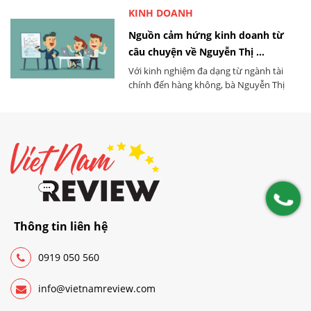
KINH DOANH
Nguồn cảm hứng kinh doanh từ
câu chuyện về Nguyễn Thị ...
Với kinh nghiệm đa dạng từ ngành tài
chính đến hàng không, bà Nguyễn Thị
Phương Thảo đã thành công xây dựng vị
thế trong lĩnh vực kinh doanh đầy thách
thức. Bà là một nguồn cảm hứng đích
thực cho những người khát khao định
hình tương lai của mình trong thế giới
kinh doanh.
Thông tin liên hệ
0919 050 560
info@vietnamreview.com