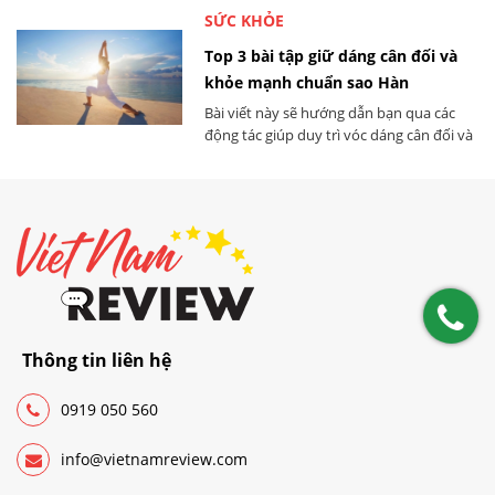
SỨC KHỎE
Top 3 bài tập giữ dáng cân đối và
khỏe mạnh chuẩn sao Hàn
Bài viết này sẽ hướng dẫn bạn qua các
động tác giúp duy trì vóc dáng cân đối và
tăng cường sức khỏe từ bài tập cardio
năng động đến pilates linh hoạt. Hãy lựa
chọn sáng tạo và hiệu quả để có thể theo
kịp xu hướng làm đẹp và thấy rõ sự khác
biệt trong cơ thể và tinh thần mình.
Thông tin liên hệ
0919 050 560
info@vietnamreview.com